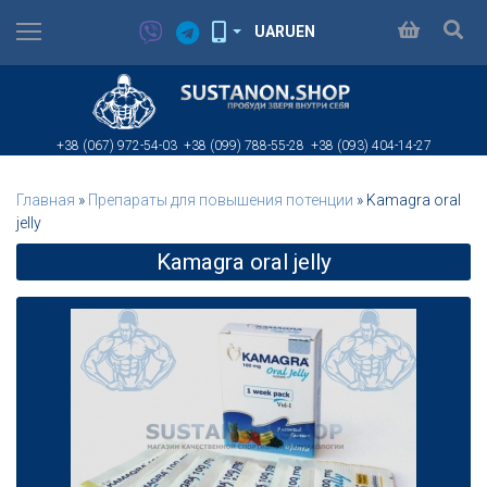
UA
RU
EN
+38 (067)
972-54-03
+38 (099)
788-55-28
+38 (093)
404-14-27
Главная
»
Препараты для повышения потенции
»
Kamagra oral
jelly
Kamagra oral jelly