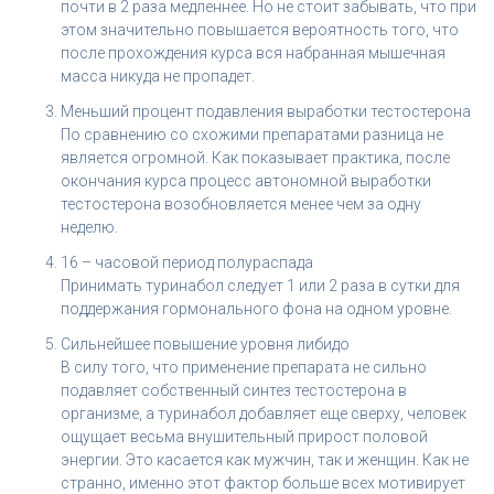
почти в 2 раза медленнее. Но не стоит забывать, что при
этом значительно повышается вероятность того, что
после прохождения курса вся набранная мышечная
масса никуда не пропадет.
Меньший процент подавления выработки тестостерона
По сравнению со схожими препаратами разница не
является огромной. Как показывает практика, после
окончания курса процесс автономной выработки
тестостерона возобновляется менее чем за одну
неделю.
16 – часовой период полураспада
Принимать туринабол следует 1 или 2 раза в сутки для
поддержания гормонального фона на одном уровне.
Сильнейшее повышение уровня либидо
В силу того, что применение препарата не сильно
подавляет собственный синтез тестостерона в
организме, а туринабол добавляет еще сверху, человек
ощущает весьма внушительный прирост половой
энергии. Это касается как мужчин, так и женщин. Как не
странно, именно этот фактор больше всех мотивирует