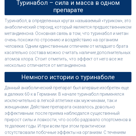
Туринабол – сила и масса в одном
препарате
Туринабол, в определенных кругах называемый «туриком», это
анаболический стероид, который является предшественником
метандиенона. Основная связь в том, что туринабол и метан
очень похожи по строению и воздействию на организм
человека. Одним единственным отличием от младшего брата
касательно состава можно считать наличие дополнительных
атомов хлора. Стоит отметить, что эффект от него все же
несколько отличается от метандиенона.
Немного истории о туринаболе
Данный анаболический препарат был впервые изобретен еще
в далеких 60-х в Германии. В начале туринабол применялся
исключительно в легкой атлетике как мужчинами, так и
женщинами. Действие препарата оказалось довольно
эффективным: после приема наблюдался существенный
прирост силы и ловкости, что особо радовало спортсменов в
те далекие годы. И при всем при этом практически
отсутствовали побочные эффекты на организм. С течением