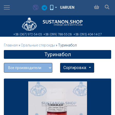
UA
RU
EN
+38 (067)
972-54-03
+38 (099)
788-55-28
+38 (093)
404-14-27
Главная
»
Оральные стероиды
»
Туринабол
Туринабол
Сортировка: