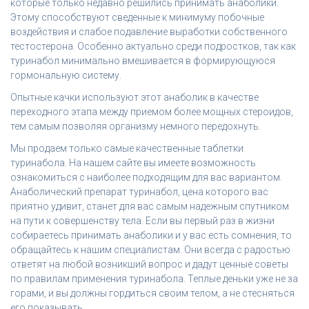
которые только недавно решились принимать анаболики.
Этому способствуют сведенные к минимуму побочные
воздействия и слабое подавление выработки собственного
тестостерона. Особенно актуально среди подростков, так как
туринабол минимально вмешивается в формирующуюся
гормональную систему.
Опытные качки используют этот анаболик в качестве
переходного этапа между приемом более мощных стероидов,
тем самым позволяя организму немного передохнуть.
Мы продаем только самые качественные таблетки
туринабола. На нашем сайте вы имеете возможность
ознакомиться с наиболее подходящим для вас вариантом.
Анаболический препарат туринабол, цена которого вас
приятно удивит, станет для вас самым надежным спутником
на пути к совершенству тела. Если вы первый раз в жизни
собираетесь принимать анаболики и у вас есть сомнения, то
обращайтесь к нашим специалистам. Они всегда с радостью
ответят на любой возникший вопрос и дадут ценные советы
по правилам применения туринабола. Теплые деньки уже не за
горами, и вы должны гордиться своим телом, а не стесняться
его показывать.