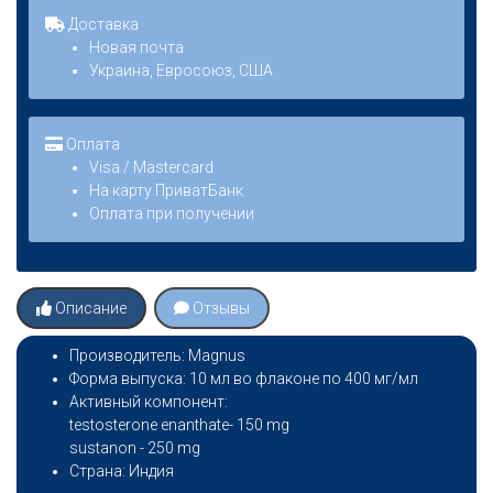
Доставка
Новая почта
Украина, Евросоюз, США
Оплата
Visa / Mastercard
На карту ПриватБанк
Оплата при получении
Описание
Отзывы
Производитель: Magnus
Форма выпуска: 10 мл во флаконе по 400 мг/мл
Активный компонент:
testosterone enanthate- 150 mg
sustanon - 250 mg
Страна: Индия