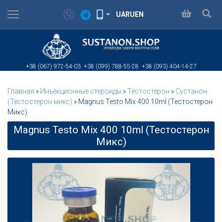
UA
RU
EN
+38 (067)
972-54-03
+38 (099)
788-55-28
+38 (093)
404-14-27
Главная
»
Инъeкциoнныe стерoиды
»
Тестостерон
»
Сустанон
(Тестостерон микс)
»
Magnus Testo Mix 400 10ml (Тестостерон
Микс)
Magnus Testo Mix 400 10ml (Тестостерон
Микс)