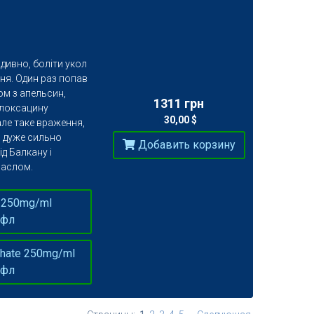
дивно, боліти укол
ня. Один раз попав
ом з апельсин,
1311 грн
флоксацину
30,00 $
(
)
ле таке враження,
ь дуже сильно
Добавить корзину
д Балкану і
маслом.
 250mg/ml
 фл
hate 250mg/ml
 фл