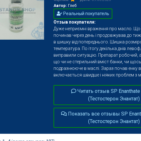
Автор:
Глеб
Реальный покупатель
Отзыв покупателя:
Дуже неприємні враження про масло. Що 
починав через день і продовжував до тиж
в шишку від попереднього. Шишка розмір
температура. По ітогу декілька днів лево
виправили ситуацію. Препарат робочий, а
що чи не стерильний вміст банки, чи щос
подразнююче в маслі. Зараз почав енку ві
включається швидше і ніяких проблем з 
Читать отзыв SP Enanthate
(Тестостерон Энантат)
Показать все отзывы SP Enant
(Тестостерон Энантат)