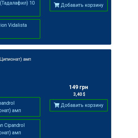
 (Тадалафил) 10
Добавить корзину
on Vidalista
 Ципионат) амп
149 грн
3,40 $
(
)
pandrol
Добавить корзину
онат) амп
 Cipandrol
онат) амп