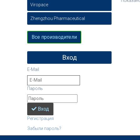
Показан
Viropace
Zhengzhou Pharmaceutical
Все производители
Вход
E-Mail
Пароль
Вход
Регистрация
Забыли пароль?