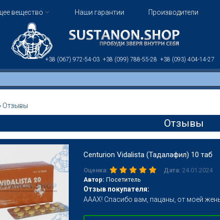
щее вещество
Наши гарантии
Производители
+38 (067)
972-54-03
+38 (099)
788-55-28
+38 (093)
404-14-27
»
Отзывы
Отзывы
Centurion Vidalista (Тадалафил) 10 таб
Дата:
24.01.2024
Оценка:
Автор:
Посетитель
Отзыв покупателя:
АААХ! Спасибо вам, пацаны, от моей жены 