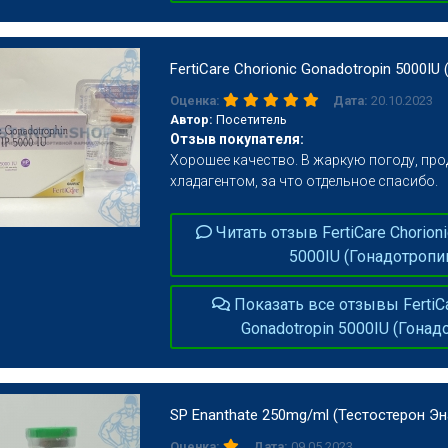
FertiCare Chorionic Gonadotropin 5000IU
Дата:
20.10.2023
Оценка:
Автор:
Посетитель
Отзыв покупателя:
Хорошее качество. В жаркую погоду, про
хладагентом, за что отдельное спасибо.
Читать отзыв FertiCare Chorioni
5000IU (Гонадотропи
Показать все отзывы FertiCa
Gonadotropin 5000IU (Гонад
SP Enanthate 250mg/ml (Тестостерон Эн
Дата:
09.05.2023
Оценка: