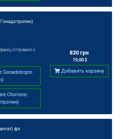
 (Гонадотропин)
давец отправил с
830 грн
19,00 $
(
)
Добавить корзину
c Gonadotropin
н)
re Chorionic
отропин)
антат) фл