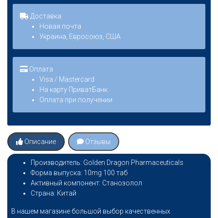
Доставка
Новая почта
Украина, Евросоюз, США
Оплата
Visa / Mastercard
На карту ПриватБанк
Оплата при получении
Описание
Отзывы
Производитель: Golden Dragon Pharmaceuticals
Форма выпуска: 10mg 100 таб
Активный компонент: Станозолол
Страна: Китай
В нашем магазине большой выбор качественных