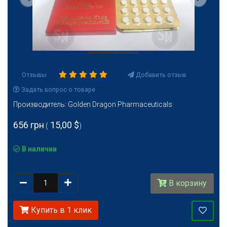
Предыдущая
Следую
Отзывы
: 1
Добавить отзыв
5.0
Задать вопрос о товаре
Производитель:
Golden Dragon Pharmaceuticals
656 грн
15,00 $
(
)
В наличии
Артикул:
213
Количество
В корзину
Купить в 1 клик