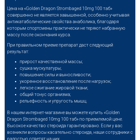
Цена на «Golden Dragon Strombaged 10mg 100 таб»
совершенно не является завышенной, особенно учитывая
антикатаболические свойства анаболика, благодаря
которым спортсмены практически не теряют набранную
массу после окончания курса.
При правильном приеме препарат даст следующий
результат:
прирост качественной массы;
сушка мускулатуры;
повышение силы и выносливости;
укоренное восстановление после нагрузок;
легкое сжигание жировой ткани;
общий тонус организма;
рельефность и упругость мышц.
В нашем интернет-магазине вы можете купить «Golden
Dragon Strombaged 10mg 100 таб» по приемлемой цене.
Высокое качество стероида гарантировано. Если у вас
возникли вопросы касательно стероида, наши сотрудники с
радостью ответят на них.