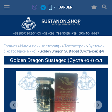
UA
RU
EN
+38 (067)
972-54-03
+38 (099)
788-55-28
+38 (093)
404-14-27
Главная
»
Инъeкциoнныe стерoиды
»
Тестостерон
»
Сустанон
(Тестостерон микс)
»
Golden Dragon Sustaged (Сустанон) фл
Golden Dragon Sustaged (Сустанон) фл
Предыдущая
Следую