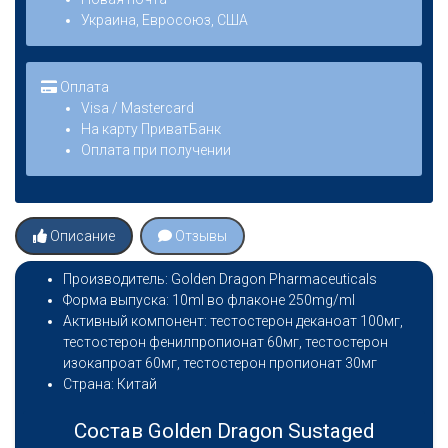
Украина, Евросоюз, США
Оплата
Visa / Mastercard
На карту ПриватБанк
Оплата при получении
Описание
Отзывы
Производитель: Golden Dragon Pharmaceuticals
Форма выпуска: 10ml во флаконе 250mg/ml
Активный компонент: тестостерон деканоат 100мг,
тестостерон фенилпропионат 60мг, тестостерон
изокапроат 60мг, тестостерон пропионат 30мг
Страна: Китай
Состав Golden Dragon Sustaged