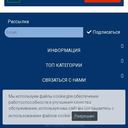
Рассылка
Подписаться
ИНФОРМАЦИЯ
TOП КАТЕГОРИИ
СВЯЗАТЬСЯ С НАМИ
E-mail:
pm16071988@gmail.com
Мы используем файлы cookie для обеспечения
работоспособности и улучшения качества
972-54-03
+38 (067)
обслуживания, используя наш сайт вы соглашаетесь с
788-55-28
+38 (099)
использованием файлов cookie.
Разрешаю
404-14-27
+38 (093)
Sport-nutrition.in.ua © 2026